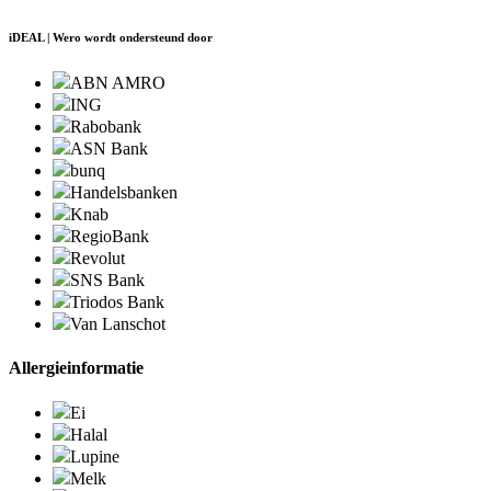
iDEAL | Wero wordt ondersteund door
ABN AMRO
ING
Rabobank
ASN Bank
bunq
Handelsbanken
Knab
RegioBank
Revolut
SNS Bank
Triodos Bank
Van Lanschot
Allergieinformatie
Ei
Halal
Lupine
Melk