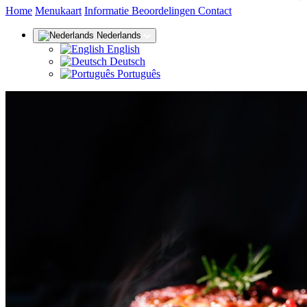
(huidige)
Home
Menukaart
Informatie
Beoordelingen
Contact
Nederlands
English
Deutsch
Português