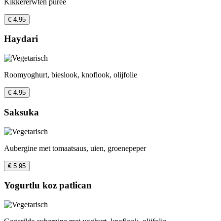
Kikkererwten puree
€ 4.95
Haydari
Roomyoghurt, bieslook, knoflook, olijfolie
€ 4.95
Saksuka
Aubergine met tomaatsaus, uien, groenepeper
€ 5.95
Yogurtlu koz patlican