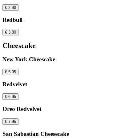
€ 2.80
Redbull
€ 3.80
Cheescake
New York Cheescake
€ 5.95
Redvelvet
€ 6.95
Oreo Redvelvet
€ 7.95
San Sabastian Cheesecake