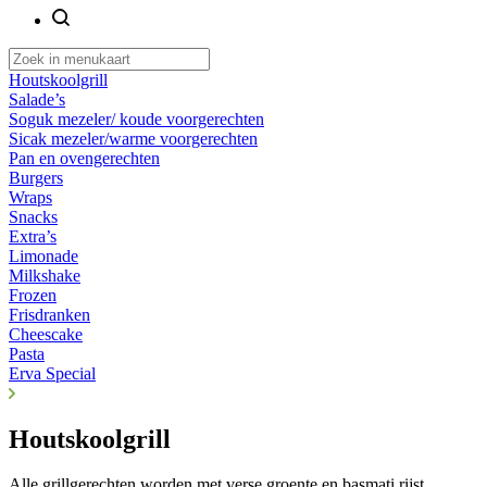
Houtskoolgrill
Salade’s
Soguk mezeler/ koude voorgerechten
Sicak mezeler/warme voorgerechten
Pan en ovengerechten
Burgers
Wraps
Snacks
Extra’s
Limonade
Milkshake
Frozen
Frisdranken
Cheescake
Pasta
Erva Special
Houtskoolgrill
Alle grillgerechten worden met verse groente en basmati rijst