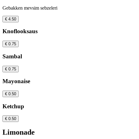
Gebakken mevsim sebzeleri
€ 4.50
Knoflooksaus
€ 0.75
Sambal
€ 0.75
Mayonaise
€ 0.50
Ketchup
€ 0.50
Limonade