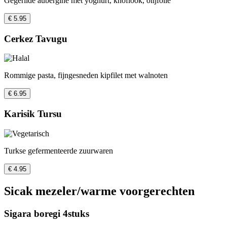
Gegerilde aubergine met yoghurt, knoflook, olijfolie
€ 5.95
Cerkez Tavugu
Rommige pasta, fijngesneden kipfilet met walnoten
€ 6.95
Karisik Tursu
Turkse gefermenteerde zuurwaren
€ 4.95
Sicak mezeler/warme voorgerechten
Sigara boregi 4stuks