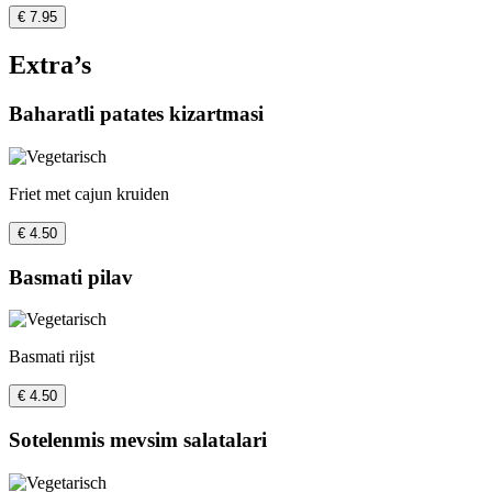
€ 7.95
Extra’s
Baharatli patates kizartmasi
Friet met cajun kruiden
€ 4.50
Basmati pilav
Basmati rijst
€ 4.50
Sotelenmis mevsim salatalari