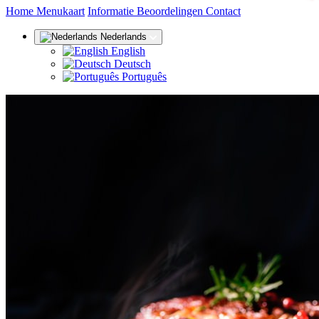
(huidige)
Home
Menukaart
Informatie
Beoordelingen
Contact
Nederlands
English
Deutsch
Português